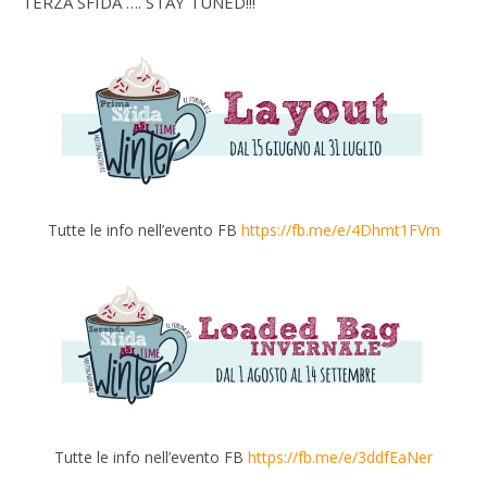
TERZA SFIDA …. STAY TUNED!!!
Tutte le info nell’evento FB
https://fb.me/e/4Dhmt1FVm
Tutte le info nell’evento FB
https://fb.me/e/3ddfEaNer